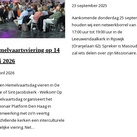
23 september 2025
Aankomende donderdag 25 septe
houden wij een netwerkborrel van
17:00 uur tot 19:00 uur in de
Leeuwendaalkerk in Rijswijk
(Oranjelaan 62). Spreker is Masoud.
melvaartsviering op 14
zal iets delen over zijn Missionair
i 2026
pril 2026
n Hemelvaartsdag vieren in De
e of Sint-Jacobskerk - Welkom! Op
lvaartsdag organiseert het
ionair Platform Den Haag in
nwerking met zo’n veertig
chillende kerken een interculturele
elijke viering. Net…