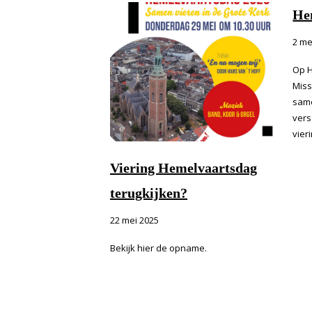
He
2 me
Op H
Miss
same
vers
vieri
Viering Hemelvaartsdag
terugkijken?
22 mei 2025
Bekijk hier de opname.