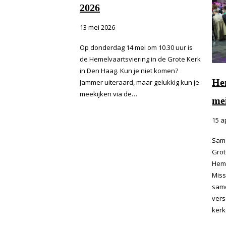
2026
13 mei 2026
Op donderdag 14 mei om 10.30 uur is
de Hemelvaartsviering in de Grote Kerk
in Den Haag. Kun je niet komen?
He
Jammer uiteraard, maar gelukkig kun je
meekijken via de…
me
15 a
Same
Grot
Heme
Miss
same
vers
kerk