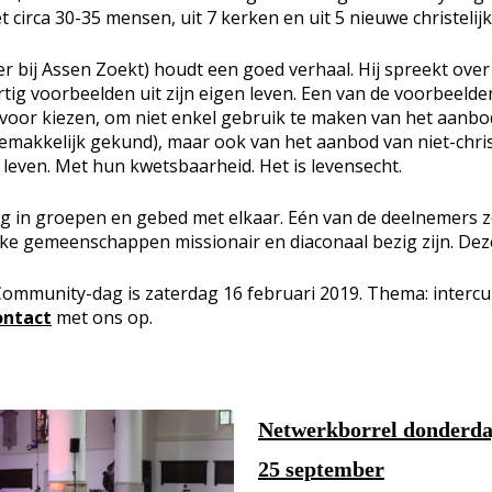
 circa 30-35 mensen, uit 7 kerken en uit 5 nieuwe christel
 bij Assen Zoekt) houdt een goed verhaal. Hij spreekt over ‘
rtig voorbeelden uit zijn eigen leven. Een van de voorbeelde
rvoor kiezen, om niet enkel gebruik te maken van het aanbo
makkelijk gekund), maar ook van het aanbod van niet-chri
n leven. Met hun kwetsbaarheid. Het is levensecht.
ng in groepen en gebed met elkaar. Eén van de deelnemers zeg
ijke gemeenschappen missionair en diaconaal bezig zijn. De
mmunity-dag is zaterdag 16 februari 2019. Thema: intercult
ontact
met ons op.
Netwerkborrel donderd
25 september