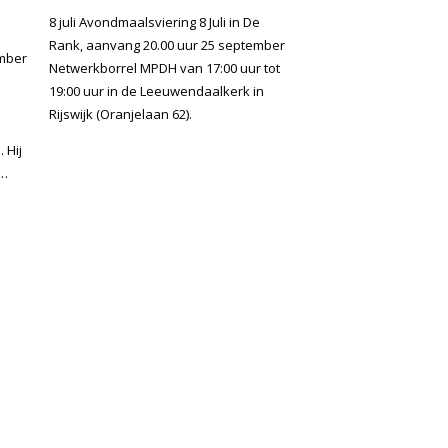
8 juli Avondmaalsviering 8 Juli in De
Rank, aanvang 20.00 uur 25 september
mber
Netwerkborrel MPDH van 17:00 uur tot
19:00 uur in de Leeuwendaalkerk in
Rijswijk (Oranjelaan 62).
 Hij
e…