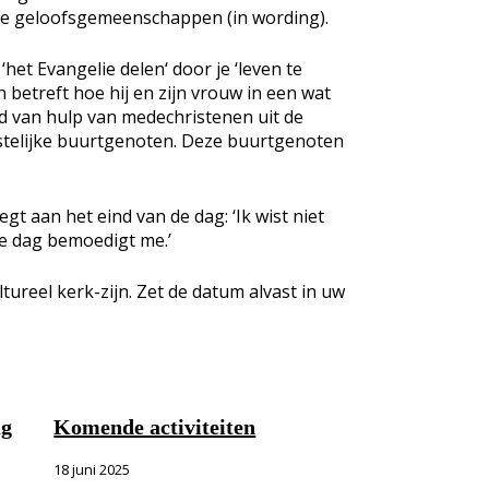
ijke geloofsgemeenschappen (in wording).
het Evangelie delen‘ door je ‘leven te
n betreft hoe hij en zijn vrouw in een wat
d van hulp van medechristenen uit de
stelijke buurtgenoten. Deze buurtgenoten
t aan het eind van de dag: ‘Ik wist niet
ze dag bemoedigt me.’
ureel kerk-zijn. Zet de datum alvast in uw
ag
Komende activiteiten
18 juni 2025