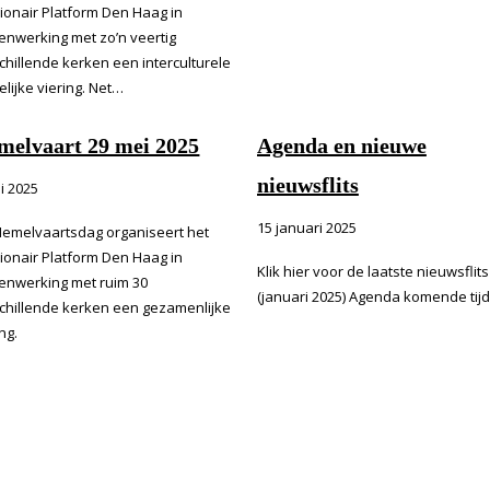
ionair Platform Den Haag in
nwerking met zo’n veertig
chillende kerken een interculturele
elijke viering. Net…
melvaart 29 mei 2025
Agenda en nieuwe
nieuwsflits
i 2025
15 januari 2025
emelvaartsdag organiseert het
ionair Platform Den Haag in
Klik hier voor de laatste nieuwsflits
nwerking met ruim 30
(januari 2025) Agenda komende tijd
chillende kerken een gezamenlijke
ng.