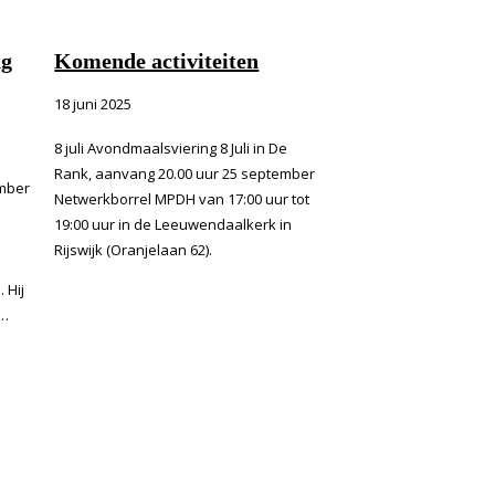
ag
Komende activiteiten
18 juni 2025
8 juli Avondmaalsviering 8 Juli in De
Rank, aanvang 20.00 uur 25 september
mber
Netwerkborrel MPDH van 17:00 uur tot
19:00 uur in de Leeuwendaalkerk in
Rijswijk (Oranjelaan 62).
 Hij
e…