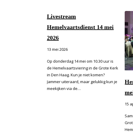
Livestream
Hemelvaartsdienst 14 mei
2026
13 mei 2026
Op donderdag 14 mei om 10.30 uur is
de Hemelvaartsviering in de Grote Kerk
in Den Haag. Kun je niet komen?
He
Jammer uiteraard, maar gelukkig kun je
meekijken via de…
me
15 a
Same
Grot
Heme