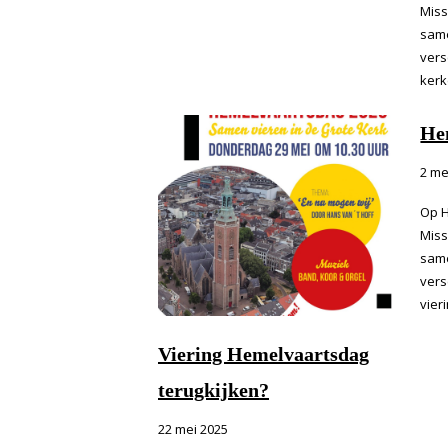
Miss
same
vers
kerk
He
2 me
Op H
Miss
same
vers
vieri
Viering Hemelvaartsdag
terugkijken?
22 mei 2025