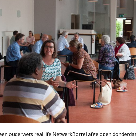
r een ouderwets real life NetwerkBorrel afgelopen donderdag